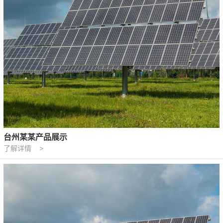
台州某某产品展示
了解详情 >