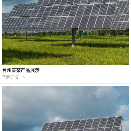
台州某某产品展示
了解详情 >