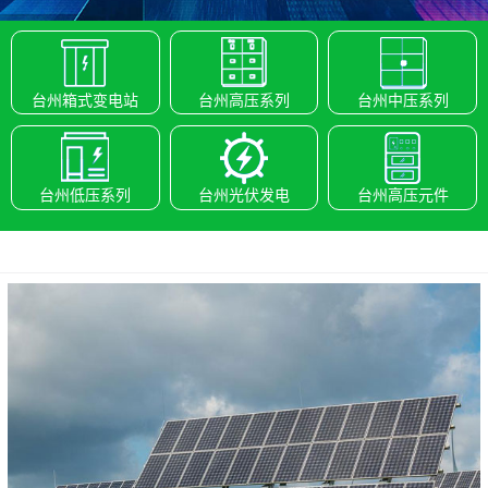
台州箱式变电站
台州高压系列
台州中压系列
台州低压系列
台州光伏发电
台州高压元件