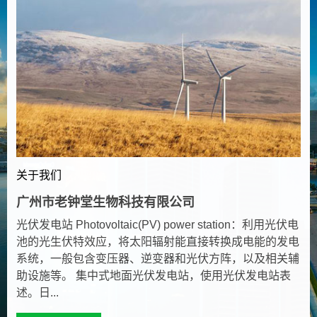
关于我们
广州市老钟堂生物科技有限公司
光伏发电站 Photovoltaic(PV) power station：利用光伏电
池的光生伏特效应，将太阳辐射能直接转换成电能的发电
系统，一般包含变压器、逆变器和光伏方阵，以及相关辅
助设施等。 集中式地面光伏发电站，使用光伏发电站表
述。日...