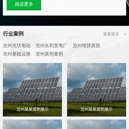
阅读更多
行业案例
查看更多 >
沧州光伏电站
沧州水利发电厂
沧州地铁高铁
沧州基础设施
沧州其他案例
沧州某某案例展示
沧州某某案例展示