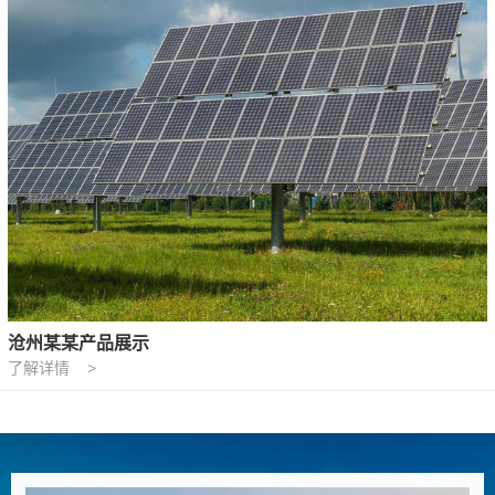
沧州某某产品展示
了解详情 >