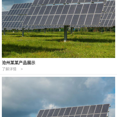
沧州某某产品展示
了解详情 >