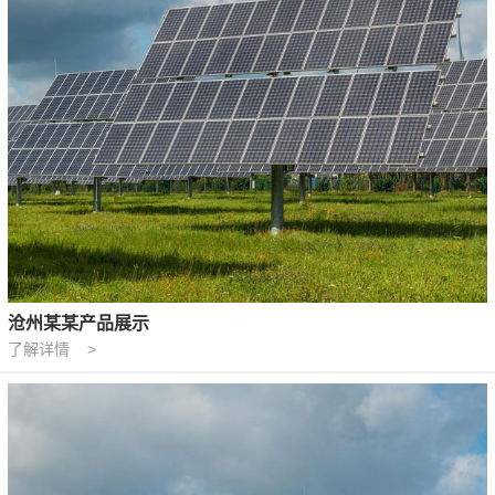
沧州某某产品展示
了解详情 >