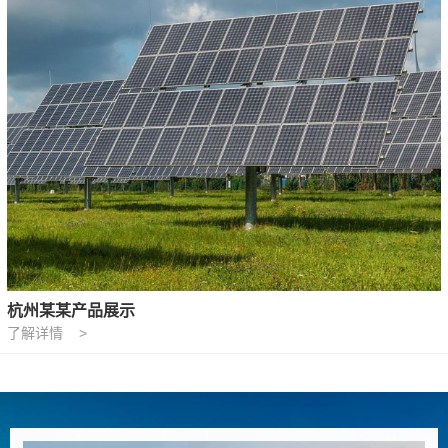
杭州某某产品展示
了解详情 >