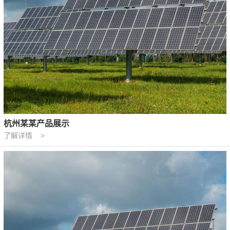
杭州某某产品展示
了解详情 >