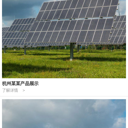
杭州某某产品展示
了解详情 >