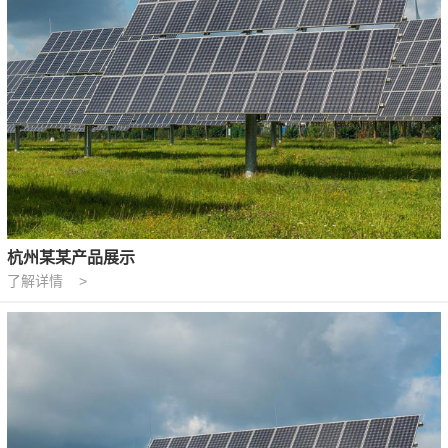
杭州某某产品展示
了解详情 >