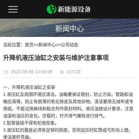
新闻中心
当前位置：
首页
>>
新闻中心
>>
公司动态
升降机液压油缸之安装与维护注意事项
2022-08-06 14:59:08
1572次
一、升降机液压油缸之安装
1.液压缸及周围环境应清洁。油箱要保证密封，防止污染。管路和油
箱应清理，防止有脱落的氧化铁皮及其他杂物。清洁要用无绒布或专
用纸。不能试用麻线和黏合剂作密封材料。液压油按设计要求，注意
油温和油压的变化。空载时，拧开排气螺栓进行排气。
2.配管链接不得有松弛现象。
3.液压缸的基座必须有足够的刚度，否则加压时缸筒成弓形向上翘，
使活塞杆弯曲。