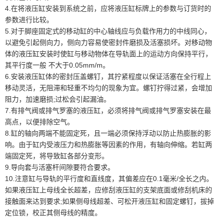
4.在将液压缸安装到系统之前，应将液压缸标牌上的参数与订货时的
参数进行比较。
5.对于脚座固定式的移动缸的中心轴线应与负载作用力的中线同心，
以避免引起侧向力，侧向力容易使密封件磨损及活塞损坏。对移动物
体的液压缸安装时使缸与移动物体在导轨面上的运动方向保持平行，
其平行度一般 不大于0.05mm/m。
6.安装液压缸体的密封压盖螺钉，其拧紧程度以保证活塞在全行程上
移动灵活，无阻滞和轻重不均匀的现象为宜。螺钉拧得过紧，会增加
阻力，加速磨损;过松会引起漏油。
7.有排气阀或排气罗塞的液压缸，必须将排气阀或排气罗塞安装在最
高点，以便排除空气。
8.缸的轴向两端不能固定死，且一端必须保持浮动以防止热膨胀的影
响。由于缸内受液压力和热膨胀等因素的作用，有轴向伸缩。若缸两
端固定死，将导致缸各部分变形。
9.导向套与活塞杆间隙要符合要求。
10.注意缸与导轨的平行度和直线度，其偏差应在0.1毫米/全长之内。
如果液压缸上母线全长超差，应修刮液压缸的支架底面或修刮机床的
接触面来达到要求;如果侧母线超差、可松开液压缸和固定螺钉，拔掉
定位锁，校正其侧母线的精度。